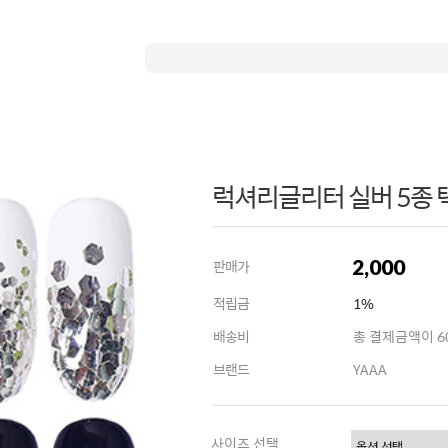
럭셔리글리터 실버 5종 
2,000
판매가
적립금
1%
배송비
총 결제금액이 60
브랜드
YAAA
사이즈 선택