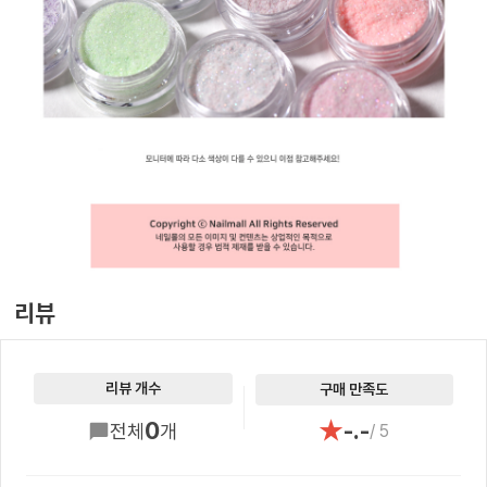
리뷰
리뷰 개수
구매 만족도
★
0
-.-
전체
개
/ 5