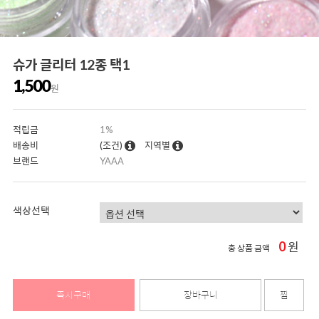
슈가 글리터 12종 택1
1,500
원
적립금
1%
배송비
(조건)
지역별
브랜드
YAAA
색상선택
0
원
총 상품 금액
즉시구매
장바구니
찜