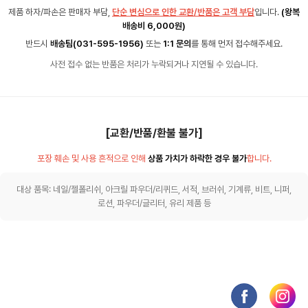
제품 하자/파손은 판매자 부담,
단순 변심으로 인한 교환/반품은 고객 부담
입니다.
(왕복
배송비 6,000원)
반드시
배송팀(031-595-1956)
또는
1:1 문의
를 통해 먼저 접수해주세요.
사전 접수 없는 반품은 처리가 누락되거나 지연될 수 있습니다.
[교환/반품/환불 불가]
포장 훼손 및 사용 흔적으로 인해
상품 가치가 하락한 경우 불가
합니다.
대상 품목: 네일/젤폴리쉬, 아크릴 파우더/리퀴드, 서적, 브러쉬, 기계류, 비트, 니퍼,
로션, 파우더/글리터, 유리 제품 등