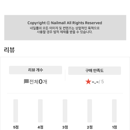
리뷰
리뷰 개수
구매 만족도
★
0
-.-
전체
개
/ 5
5점
4점
3점
2점
1점