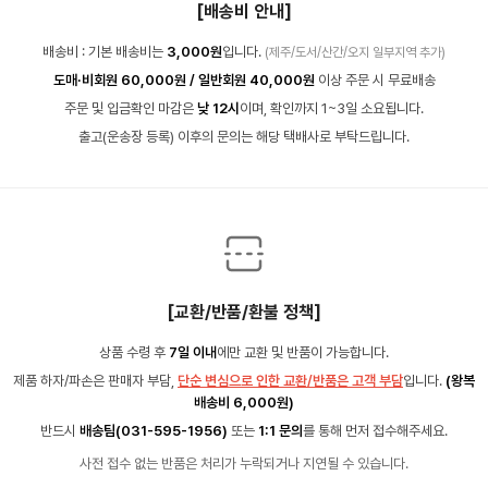
[배송비 안내]
배송비 : 기본 배송비는
3,000원
입니다.
(제주/도서/산간/오지 일부지역 추가)
도매·비회원 60,000원 / 일반회원 40,000원
이상 주문 시 무료배송
주문 및 입금확인 마감은
낮 12시
이며, 확인까지 1~3일 소요됩니다.
출고(운송장 등록) 이후의 문의는 해당 택배사로 부탁드립니다.
[교환/반품/환불 정책]
상품 수령 후
7일 이내
에만 교환 및 반품이 가능합니다.
제품 하자/파손은 판매자 부담,
단순 변심으로 인한 교환/반품은 고객 부담
입니다.
(왕복
배송비 6,000원)
반드시
배송팀(031-595-1956)
또는
1:1 문의
를 통해 먼저 접수해주세요.
사전 접수 없는 반품은 처리가 누락되거나 지연될 수 있습니다.