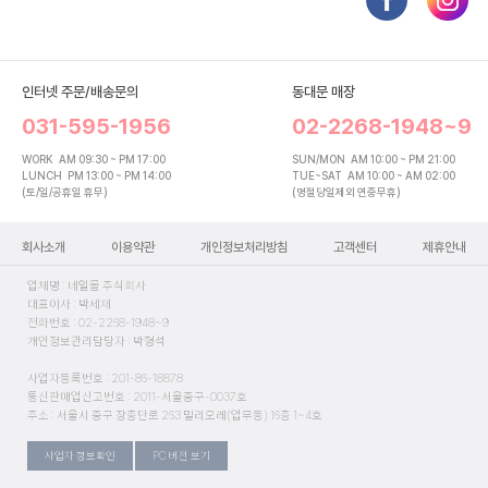
인터넷 주문/배송문의
동대문 매장
031-595-1956
02-2268-1948~9
WORK
AM 09:30 ~ PM 17:00
SUN/MON
AM 10:00 ~ PM 21:00
LUNCH
PM 13:00 ~ PM 14:00
TUE~SAT
AM 10:00 ~ AM 02:00
(토/일/공휴일 휴무)
(명절당일제외 연중무휴)
회사소개
이용약관
개인정보처리방침
고객센터
제휴안내
업체명 : 네일몰 주식회사
대표이사 : 박세재
전화번호 : 02-2268-1948~9
개인정보관리담당자 : 박형석
사업자등록번호 : 201-86-18878
통신판매업신고번호 : 2011-서울중구-0037호
주소 : 서울시 중구 장충단로 263 밀리오레(업무동) 16층 1~4호
사업자 정보확인
PC 버전 보기