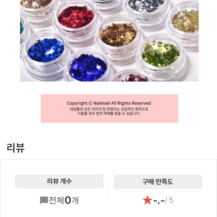
리뷰
리뷰 개수
구매 만족도
★
0
-.-
전체
개
/ 5