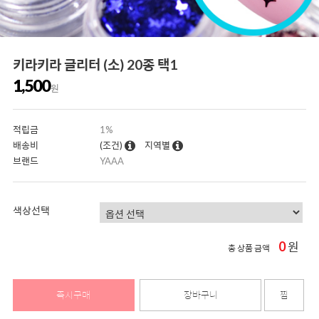
키라키라 글리터 (소) 20종 택1
1,500
원
적립금
1%
배송비
(조건)
지역별
브랜드
YAAA
색상선택
0
원
총 상품 금액
즉시구매
장바구니
찜