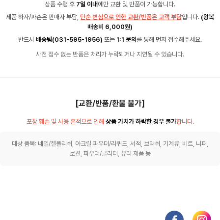
상품 수령 후
7일 이내
에만 교환 및 반품이 가능합니다.
제품 하자/파손은 판매자 부담,
단순 변심으로 인한 교환/반품은 고객 부담
입니다.
(왕복
배송비 6,000원)
반드시
배송팀(031-595-1956)
또는
1:1 문의
를 통해 먼저 접수해주세요.
사전 접수 없는 반품은 처리가 누락되거나 지연될 수 있습니다.
[교환/반품/환불 불가]
포장 훼손 및 사용 흔적으로 인해
상품 가치가 하락한 경우 불가
합니다.
대상 품목: 네일/젤폴리쉬, 아크릴 파우더/리퀴드, 서적, 브러쉬, 기계류, 비트, 니퍼,
로션, 파우더/글리터, 유리 제품 등