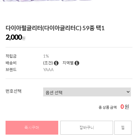
다이아펄글리터(다이아글리터C) 59종 택1
2,000
원
적립금
1%
배송비
(조건)
지역별
브랜드
YAAA
번호선택
0
원
총 상품 금액
즉시구매
장바구니
찜