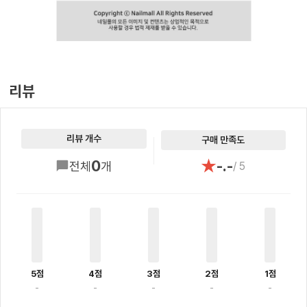
리뷰
리뷰 개수
구매 만족도
★
0
-.-
전체
개
/ 5
5점
4점
3점
2점
1점
-
-
-
-
-