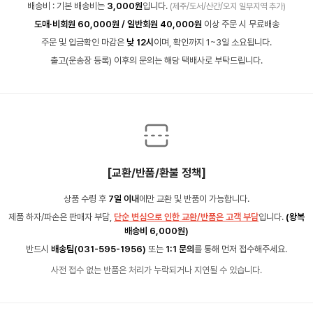
배송비 : 기본 배송비는
3,000원
입니다.
(제주/도서/산간/오지 일부지역 추가)
도매·비회원 60,000원 / 일반회원 40,000원
이상 주문 시 무료배송
주문 및 입금확인 마감은
낮 12시
이며, 확인까지 1~3일 소요됩니다.
출고(운송장 등록) 이후의 문의는 해당 택배사로 부탁드립니다.
[교환/반품/환불 정책]
상품 수령 후
7일 이내
에만 교환 및 반품이 가능합니다.
제품 하자/파손은 판매자 부담,
단순 변심으로 인한 교환/반품은 고객 부담
입니다.
(왕복
배송비 6,000원)
반드시
배송팀(031-595-1956)
또는
1:1 문의
를 통해 먼저 접수해주세요.
사전 접수 없는 반품은 처리가 누락되거나 지연될 수 있습니다.