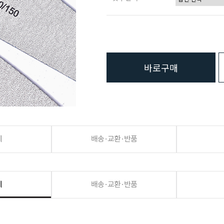
바로구매
세
배송·교환·반품
세
배송·교환·반품