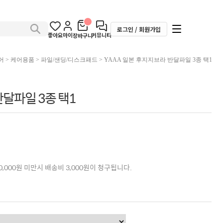
로그인 / 회원가입
좋아요
마이
커뮤니티
장바구니
어
>
케어용품
>
파일/샌딩/디스크패드
> YAAA 일본 후지지브라 반달파일 3종 택1
반달파일 3종 택1
,000원 미만시 배송비 3,000원이 청구됩니다.