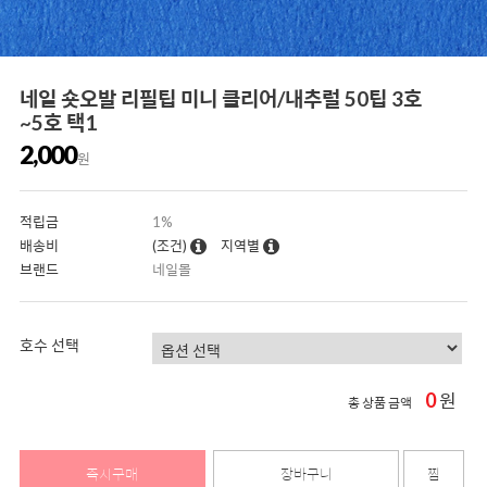
네일 숏오발 리필팁 미니 클리어/내추럴 50팁 3호
~5호 택1
2,000
원
적립금
1%
배송비
(조건)
지역별
브랜드
네일몰
호수 선택
0
원
총 상품 금액
즉시구매
장바구니
찜