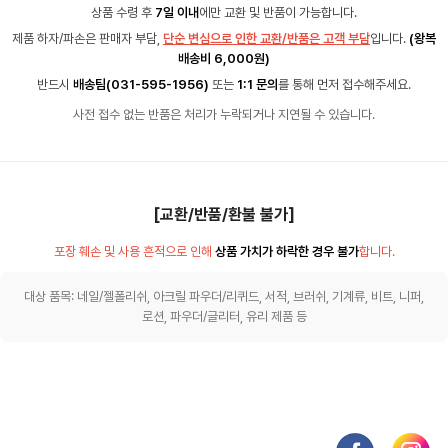
상품 수령 후
7일 이내
에만 교환 및 반품이 가능합니다.
제품 하자/파손은 판매자 부담,
단순 변심으로 인한 교환/반품은 고객 부담
입니다.
(왕복
배송비 6,000원)
반드시
배송팀(031-595-1956)
또는
1:1 문의
를 통해 먼저 접수해주세요.
사전 접수 없는 반품은 처리가 누락되거나 지연될 수 있습니다.
[교환/반품/환불 불가]
포장 훼손 및 사용 흔적으로 인해
상품 가치가 하락한 경우 불가
합니다.
대상 품목: 네일/젤폴리쉬, 아크릴 파우더/리퀴드, 서적, 브러쉬, 기계류, 비트, 니퍼,
로션, 파우더/글리터, 유리 제품 등