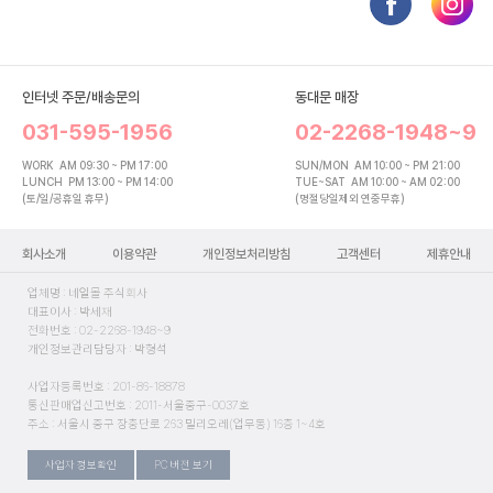
인터넷 주문/배송문의
동대문 매장
031-595-1956
02-2268-1948~9
WORK
AM 09:30 ~ PM 17:00
SUN/MON
AM 10:00 ~ PM 21:00
LUNCH
PM 13:00 ~ PM 14:00
TUE~SAT
AM 10:00 ~ AM 02:00
(토/일/공휴일 휴무)
(명절당일제외 연중무휴)
회사소개
이용약관
개인정보처리방침
고객센터
제휴안내
업체명 : 네일몰 주식회사
대표이사 : 박세재
전화번호 : 02-2268-1948~9
개인정보관리담당자 : 박형석
사업자등록번호 : 201-86-18878
통신판매업신고번호 : 2011-서울중구-0037호
주소 : 서울시 중구 장충단로 263 밀리오레(업무동) 16층 1~4호
사업자 정보확인
PC 버전 보기