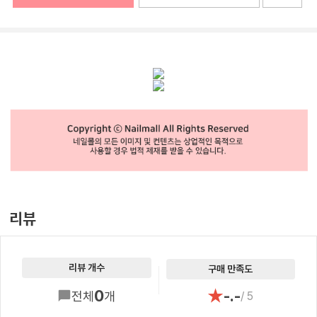
리뷰
리뷰 개수
구매 만족도
★
0
-.-
전체
개
/ 5