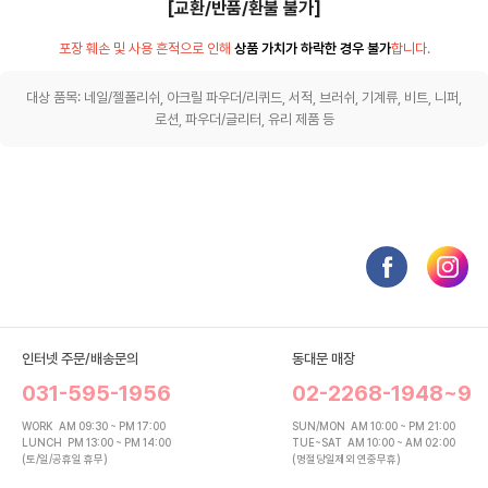
[교환/반품/환불 불가]
포장 훼손 및 사용 흔적으로 인해
상품 가치가 하락한 경우 불가
합니다.
대상 품목: 네일/젤폴리쉬, 아크릴 파우더/리퀴드, 서적, 브러쉬, 기계류, 비트, 니퍼,
로션, 파우더/글리터, 유리 제품 등
인터넷 주문/배송문의
동대문 매장
031-595-1956
02-2268-1948~9
WORK
AM 09:30 ~ PM 17:00
SUN/MON
AM 10:00 ~ PM 21:00
LUNCH
PM 13:00 ~ PM 14:00
TUE~SAT
AM 10:00 ~ AM 02:00
(토/일/공휴일 휴무)
(명절당일제외 연중무휴)