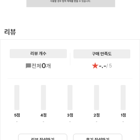
리뷰
리뷰 개수
구매 만족도
★
0
-.-
전체
개
/ 5
5점
4점
3점
2점
1점
-
-
-
-
-
리뷰 작성하기
후기 작성하기