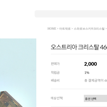
HOME
>
아트재료
>
스와로브스키®크리스털
오스트리아 크리스탈 460
2,000
판매가
적립금
1%
배송비
총 결제금액이 60
색상선택