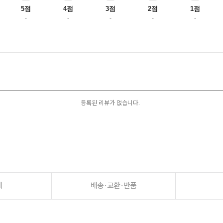
5점
4점
3점
2점
1점
-
-
-
-
-
등록된 리뷰가 없습니다.
세
배송·교환·반품