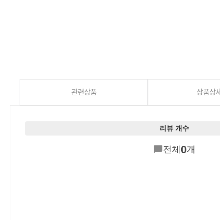
관련상품
상품상
리뷰 개수
0
전체
개