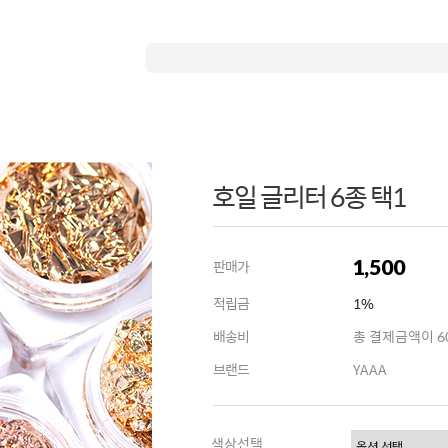
호일 글리터 6종 택1
1,500
판매가
적립금
1%
배송비
총 결제금액이 60
브랜드
YAAA
색상선택