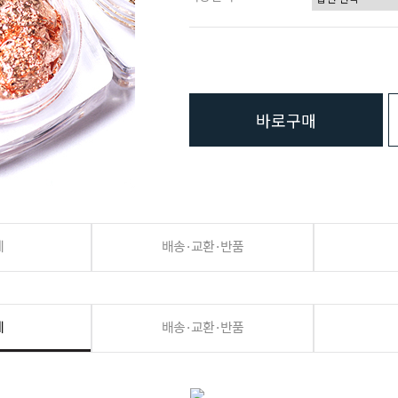
바로구매
세
배송·교환·반품
세
배송·교환·반품