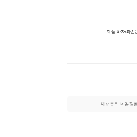
제품 하자/파손
대상 품목: 네일/젤폴