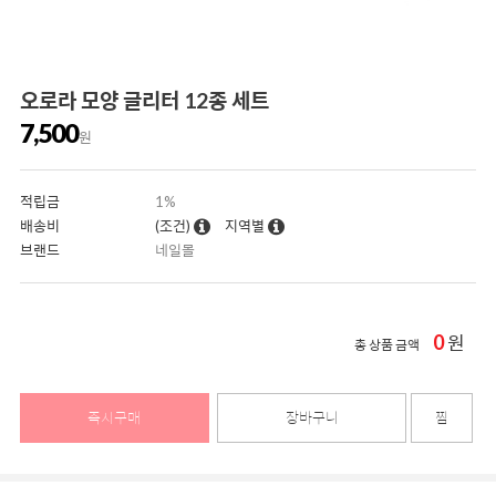
오로라 모양 글리터 12종 세트
7,500
원
적립금
1%
배송비
(조건)
지역별
브랜드
네일몰
0
원
총 상품 금액
즉시구매
장바구니
찜