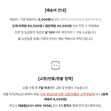
[배송비 안내]
배송비 : 기본 배송비는
3,000원
입니다.
(제주/도서/산간/오지 일부지역 추가)
도매·비회원 60,000원 / 일반회원 40,000원
이상 주문 시 무료배송
주문 및 입금확인 마감은
낮 12시
이며, 확인까지 1~3일 소요됩니다.
출고(운송장 등록) 이후의 문의는 해당 택배사로 부탁드립니다.
[교환/반품/환불 정책]
상품 수령 후
7일 이내
에만 교환 및 반품이 가능합니다.
제품 하자/파손은 판매자 부담,
단순 변심으로 인한 교환/반품은 고객 부담
입니다.
(왕복
배송비 6,000원)
반드시
배송팀(031-595-1956)
또는
1:1 문의
를 통해 먼저 접수해주세요.