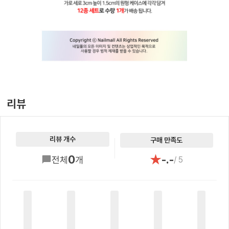
리뷰
리뷰 개수
구매 만족도
★
0
-.-
전체
개
/ 5