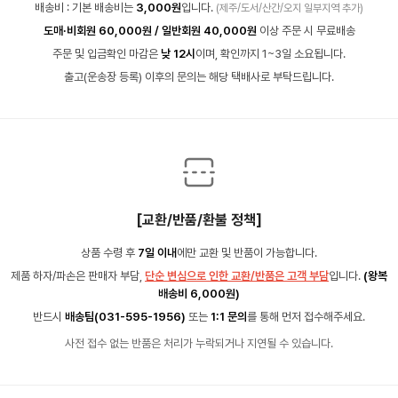
배송비 : 기본 배송비는
3,000원
입니다.
(제주/도서/산간/오지 일부지역 추가)
도매·비회원 60,000원 / 일반회원 40,000원
이상 주문 시 무료배송
주문 및 입금확인 마감은
낮 12시
이며, 확인까지 1~3일 소요됩니다.
출고(운송장 등록) 이후의 문의는 해당 택배사로 부탁드립니다.
[교환/반품/환불 정책]
상품 수령 후
7일 이내
에만 교환 및 반품이 가능합니다.
제품 하자/파손은 판매자 부담,
단순 변심으로 인한 교환/반품은 고객 부담
입니다.
(왕복
배송비 6,000원)
반드시
배송팀(031-595-1956)
또는
1:1 문의
를 통해 먼저 접수해주세요.
사전 접수 없는 반품은 처리가 누락되거나 지연될 수 있습니다.