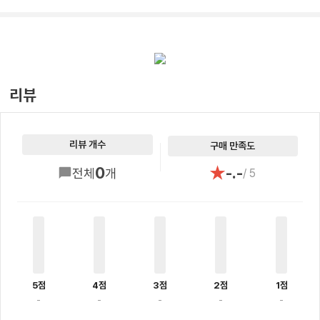
리뷰
리뷰 개수
구매 만족도
★
0
-.-
전체
개
/ 5
5점
4점
3점
2점
1점
-
-
-
-
-