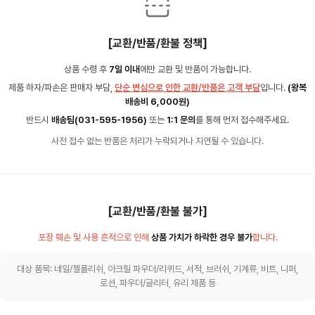
[교환/반품/환불 정책]
상품 수령 후
7일 이내
에만 교환 및 반품이 가능합니다.
제품 하자/파손은 판매자 부담,
단순 변심으로 인한 교환/반품은 고객 부담
입니다.
(왕복
배송비 6,000원)
반드시
배송팀(031-595-1956)
또는
1:1 문의
를 통해 먼저 접수해주세요.
사전 접수 없는 반품은 처리가 누락되거나 지연될 수 있습니다.
[교환/반품/환불 불가]
포장 훼손 및 사용 흔적으로 인해
상품 가치가 하락한 경우 불가
합니다.
대상 품목: 네일/젤폴리쉬, 아크릴 파우더/리퀴드, 서적, 브러쉬, 기계류, 비트, 니퍼,
로션, 파우더/글리터, 유리 제품 등