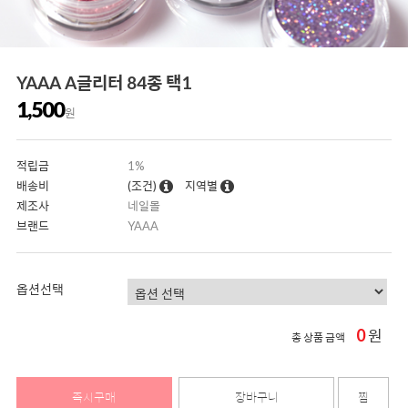
YAAA A글리터 84종 택1
1,500
원
적립금
1%
배송비
(조건)
지역별
제조사
네일몰
브랜드
YAAA
옵션선택
0
원
총 상품 금액
즉시구매
장바구니
찜