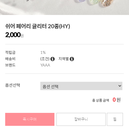
쉬어 페어리 글리터 20종(HY)
2,000
원
적립금
1%
배송비
(조건)
지역별
브랜드
YAAA
옵션선택
0
원
총 상품 금액
즉시구매
장바구니
찜