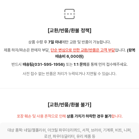
[교환/반품/환불 정책]
상품 수령 후
7일 이내
에만 교환 및 반품이 가능합니다.
제품 하자/파손은 판매자 부담,
단순 변심으로 인한 교환/반품은 고객 부담
입니다.
(왕복
배송비 6,000원)
반드시
배송팀(031-595-1956)
또는
1:1 문의
를 통해 먼저 접수해주세요.
사전 접수 없는 반품은 처리가 누락되거나 지연될 수 있습니다.
[교환/반품/환불 불가]
포장 훼손 및 사용 흔적으로 인해
상품 가치가 하락한 경우 불가
합니다.
대상 품목: 네일/젤폴리쉬, 아크릴 파우더/리퀴드, 서적, 브러쉬, 기계류, 비트, 니퍼,
로션, 파우더/글리터, 유리 제품 등