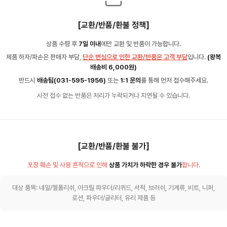
[교환/반품/환불 정책]
상품 수령 후
7일 이내
에만 교환 및 반품이 가능합니다.
제품 하자/파손은 판매자 부담,
단순 변심으로 인한 교환/반품은 고객 부담
입니다.
(왕복
배송비 6,000원)
반드시
배송팀(031-595-1956)
또는
1:1 문의
를 통해 먼저 접수해주세요.
사전 접수 없는 반품은 처리가 누락되거나 지연될 수 있습니다.
[교환/반품/환불 불가]
포장 훼손 및 사용 흔적으로 인해
상품 가치가 하락한 경우 불가
합니다.
대상 품목: 네일/젤폴리쉬, 아크릴 파우더/리퀴드, 서적, 브러쉬, 기계류, 비트, 니퍼,
로션, 파우더/글리터, 유리 제품 등