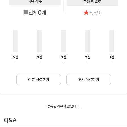
리뷰 개수
구매 만족도
★
0
-.-
전체
개
/ 5
5점
4점
3점
2점
1점
-
-
-
-
-
리뷰 작성하기
후기 작성하기
등록된 리뷰가 없습니다.
Q&A