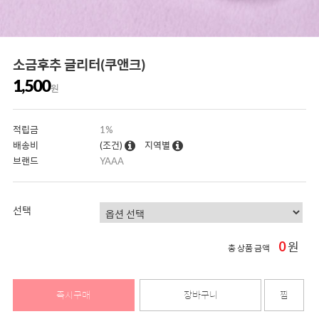
소금후추 글리터(쿠앤크)
1,500
원
적립금
1%
배송비
(조건)
지역별
브랜드
YAAA
선택
0
원
총 상품 금액
즉시구매
장바구니
찜