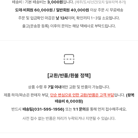
배송비 : 기본 배송비는
3,000원
입니다.
(제주/도서/산간/오지 일부지역 추가)
도매·비회원 60,000원 / 일반회원 40,000원
이상 주문 시 무료배송
주문 및 입금확인 마감은
낮 12시
이며, 확인까지 1~3일 소요됩니다.
출고(운송장 등록) 이후의 문의는 해당 택배사로 부탁드립니다.
[교환/반품/환불 정책]
상품 수령 후
7일 이내
에만 교환 및 반품이 가능합니다.
제품 하자/파손은 판매자 부담,
단순 변심으로 인한 교환/반품은 고객 부담
입니다.
(왕복
배송비 6,000원)
반드시
배송팀(031-595-1956)
또는
1:1 문의
를 통해 먼저 접수해주세요.
사전 접수 없는 반품은 처리가 누락되거나 지연될 수 있습니다.