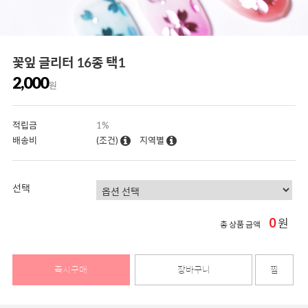
꽃잎 글리터 16종 택1
2,000
원
적립금
1%
배송비
(조건)
지역별
선택
0
원
총 상품 금액
즉시구매
장바구니
찜