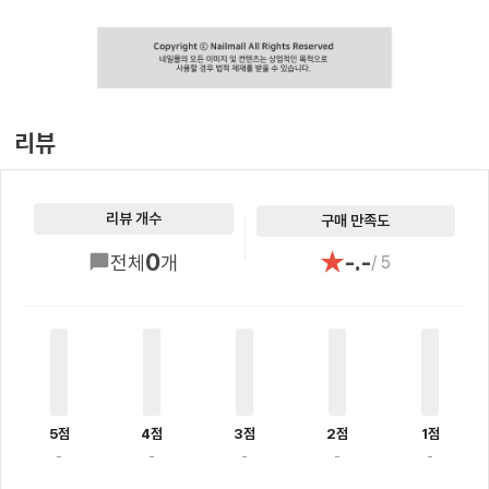
리뷰
리뷰 개수
구매 만족도
★
0
-.-
전체
개
/ 5
5점
4점
3점
2점
1점
-
-
-
-
-