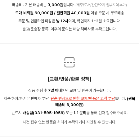
배송비 : 기본 배송비는
3,000원
입니다.
(제주/도서/산간/오지 일부지역 추가)
도매·비회원 60,000원 / 일반회원 40,000원
이상 주문 시 무료배송
주문 및 입금확인 마감은
낮 12시
이며, 확인까지 1~3일 소요됩니다.
출고(운송장 등록) 이후의 문의는 해당 택배사로 부탁드립니다.
[교환/반품/환불 정책]
상품 수령 후
7일 이내
에만 교환 및 반품이 가능합니다.
제품 하자/파손은 판매자 부담,
단순 변심으로 인한 교환/반품은 고객 부담
입니다.
(왕복
배송비 6,000원)
반드시
배송팀(031-595-1956)
또는
1:1 문의
를 통해 먼저 접수해주세요.
사전 접수 없는 반품은 처리가 누락되거나 지연될 수 있습니다.