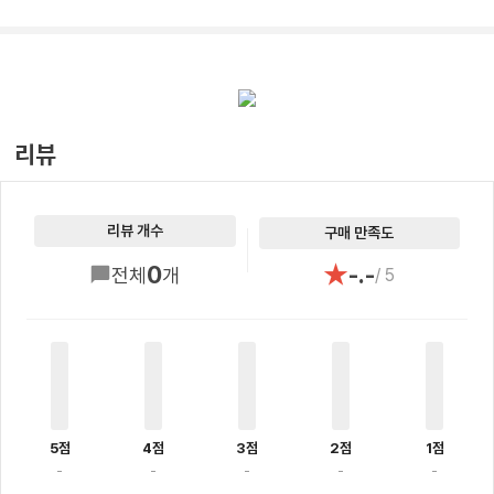
리뷰
리뷰 개수
구매 만족도
★
0
-.-
전체
개
/ 5
5점
4점
3점
2점
1점
-
-
-
-
-