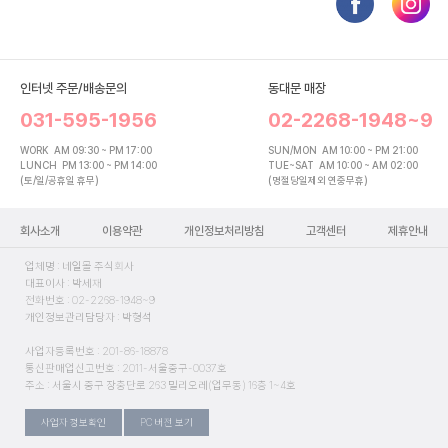
인터넷 주문/배송문의
동대문 매장
031-595-1956
02-2268-1948~9
WORK
AM 09:30 ~ PM 17:00
SUN/MON
AM 10:00 ~ PM 21:00
LUNCH
PM 13:00 ~ PM 14:00
TUE~SAT
AM 10:00 ~ AM 02:00
(토/일/공휴일 휴무)
(명절당일제외 연중무휴)
회사소개
이용약관
개인정보처리방침
고객센터
제휴안내
업체명 : 네일몰 주식회사
대표이사 : 박세재
전화번호 : 02-2268-1948~9
개인정보관리담당자 : 박형석
사업자등록번호 : 201-86-18878
통신판매업신고번호 : 2011-서울중구-0037호
주소 : 서울시 중구 장충단로 263 밀리오레(업무동) 16층 1~4호
사업자 정보확인
PC 버전 보기