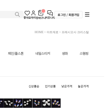
로그인 / 회원가입
좋아요
마이
커뮤니티
장바구니
HOME
>
아트재료
>
프레시오사 크리스탈
체인/줄스톤
네일스티커
생화
스탬핑
신상품순
인기상품
낮은가격
높은가격