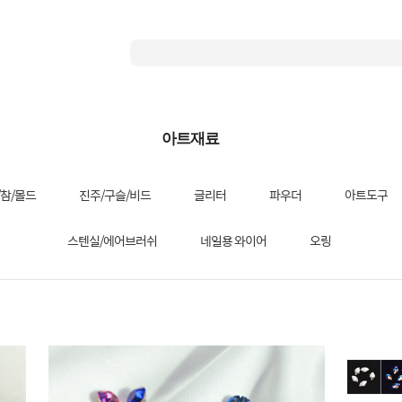
아트재료
/참/몰드
진주/구슬/비드
글리터
파우더
아트도구
스텐실/에어브러쉬
네일용 와이어
오링