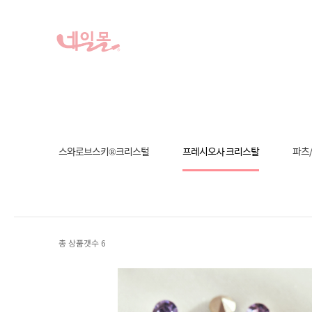
스와로브스키®크리스털
프레시오사 크리스탈
파츠
총 상품갯수
6