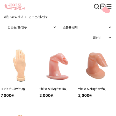
네일&바디케어
인조손/발/인두
H 인조손 (홈있는것)
연습용 핑거A(손톱없음)
연습용 핑거B(손톱있음)
7,000원
2,000원
2,000원