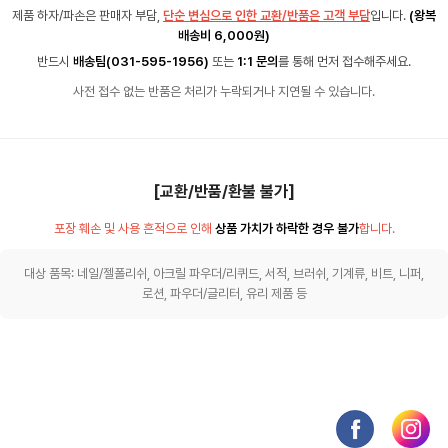
제품 하자/파손은 판매자 부담,
단순 변심으로 인한 교환/반품은 고객 부담
입니다.
(왕복
배송비 6,000원)
반드시
배송팀(031-595-1956)
또는
1:1 문의
를 통해 먼저 접수해주세요.
사전 접수 없는 반품은 처리가 누락되거나 지연될 수 있습니다.
[교환/반품/환불 불가]
포장 훼손 및 사용 흔적으로 인해
상품 가치가 하락한 경우 불가
합니다.
대상 품목: 네일/젤폴리쉬, 아크릴 파우더/리퀴드, 서적, 브러쉬, 기계류, 비트, 니퍼,
로션, 파우더/글리터, 유리 제품 등