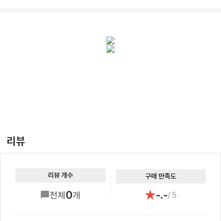
리뷰
리뷰 개수
구매 만족도
★
0
-.-
전체
개
/ 5