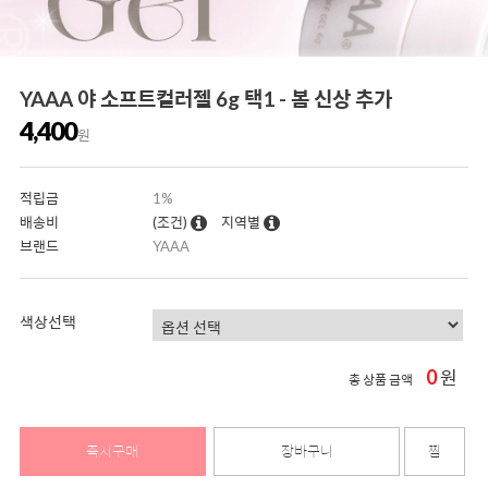
YAAA 야 소프트컬러젤 6g 택1 - 봄 신상 추가
4,400
원
적립금
1%
배송비
(조건)
지역별
브랜드
YAAA
색상선택
0
원
총 상품 금액
즉시구매
장바구니
찜