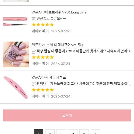
YAAA 야 아트브러쉬 Y901 Long Liner
텐션좋고 좋아요~ ㅡ
네이버 페이
| 2026-07-26
위드샨 60초 네일 매니큐어 9ml 택1
색상.발림 다 좋은데 바르고 이틀만에 벗겨지네요 지속력이 없어요
네이버 페이
| 2026-07-25
YAAA 야 퀵 샤이너 하프
광택내는 제품들중에 최고!!! 시중에 파는것중에 진짜 제일 좋아요. 다른것들은 막 광택내다보면 망가지거나 거의 부서지는데 이겈 진짜 튼튼
네이버 페이
| 2026-07-24
글쓰기
1
2
3
4
5