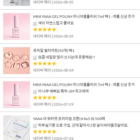
네이버 페이
| 2026-08-05
MINI YAAA GEL POLISH 미니야젤폴리쉬 7ml 택1 - 여름 신상 추가
색이 자연스럽고 좋아요
네이버 페이
| 2026-08-05
유리알 컬러차트(50개) 택1
요즘 네일장 많이 쓰시는데 유용해요!!
네이버 페이
| 2026-08-04
MINI YAAA GEL POLISH 미니야젤폴리쉬 7ml 택1 - 여름 신상 추가
아 너무 예뻐요 특히 s89 최고에여
네이버 페이
| 2026-07-29
YAAA 야 워터젯 프리미엄 코튼(4.8x5.8) 500매
피부실기용 으로 구입, 근데 얇아서 2장 같이써야델것같아요.
네이버 페이
| 2026-07-26