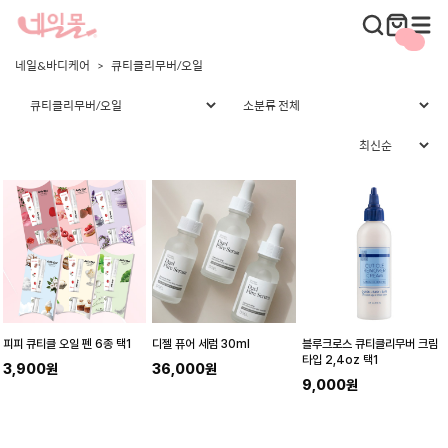
네일&바디케어
큐티클리무버/오일
피피 큐티클 오일 펜 6종 택1
디젤 퓨어 세럼 30ml
블루크로스 큐티클리무버 크림
타입 2,4oz 택1
3,900원
36,000원
9,000원