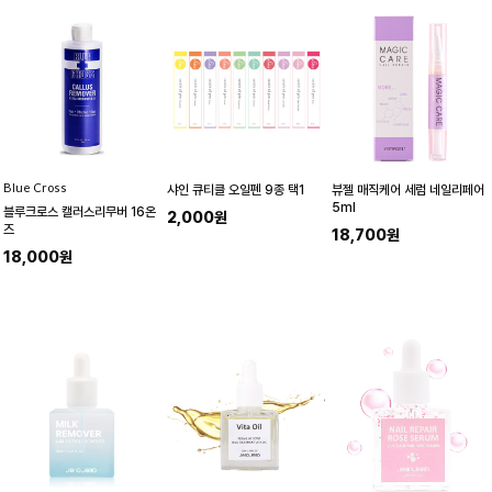
BIue Cross
샤인 큐티클 오일펜 9종 택1
뷰젤 매직케어 세럼 네일리페어
5ml
블루크로스 캘러스리무버 16온
2,000원
즈
18,700원
18,000원