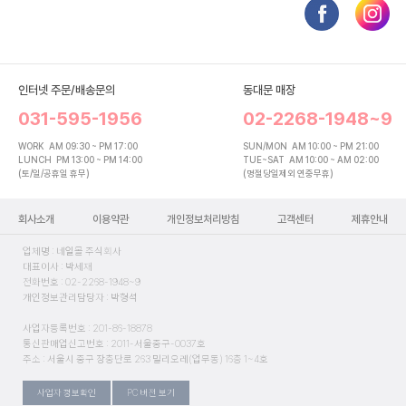
인터넷 주문/배송문의
동대문 매장
031-595-1956
02-2268-1948~9
WORK
AM 09:30 ~ PM 17:00
SUN/MON
AM 10:00 ~ PM 21:00
LUNCH
PM 13:00 ~ PM 14:00
TUE~SAT
AM 10:00 ~ AM 02:00
(토/일/공휴일 휴무)
(명절당일제외 연중무휴)
회사소개
이용약관
개인정보처리방침
고객센터
제휴안내
업체명 : 네일몰 주식회사
대표이사 : 박세재
전화번호 : 02-2268-1948~9
개인정보관리담당자 : 박형석
사업자등록번호 : 201-86-18878
통신판매업신고번호 : 2011-서울중구-0037호
주소 : 서울시 중구 장충단로 263 밀리오레(업무동) 16층 1~4호
사업자 정보확인
PC 버전 보기