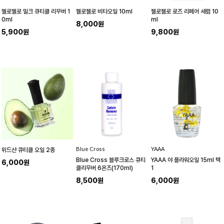
젤로젤로 밀크 큐티클 리무버 1
젤로젤로 비타오일 10ml
젤로젤로 로즈 리페어 세럼 10
0ml
ml
8,000원
5,900원
9,800원
BIue Cross
YAAA
위드샨 큐티클 오일 2종
Blue Cross 블루크로스 큐티
YAAA 야 플라워오일 15ml 택
6,000원
클리무버 6온즈(170ml)
1
8,500원
6,000원