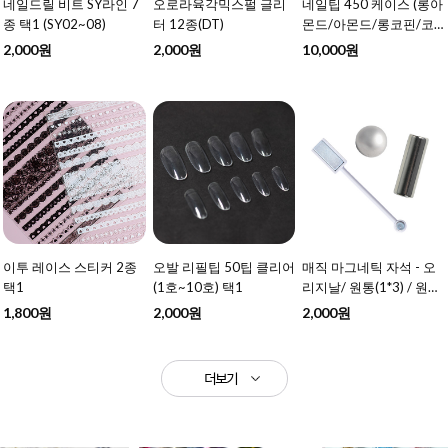
네일드릴 비트 SY라인 7
오로라육각믹스펄 글리
네일팁 450 케이스 (롱아
종 택1 (SY02~08)
터 12종(DT)
몬드/아몬드/롱코핀/코
핀) 4종 택1
2,000원
2,000원
10,000원
이투 레이스 스티커 2종
오발 리필팁 50팁 클리어
매직 마그네틱 자석 - 오
택1
(1호~10호) 택1
리지날/ 원통(1*3) / 원형
볼 택1
1,800원
2,000원
2,000원
더보기