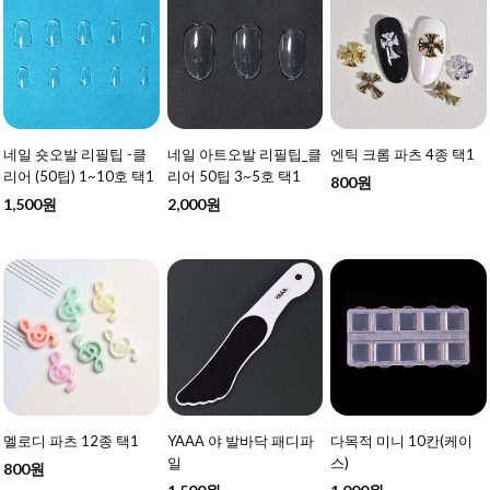
네일 숏오발 리필팁 -클
네일 아트오발 리필팁_클
엔틱 크롬 파츠 4종 택1
리어 (50팁) 1~10호 택1
리어 50팁 3~5호 택1
800원
1,500원
2,000원
멜로디 파츠 12종 택1
YAAA 야 발바닥 패디파
다목적 미니 10칸(케이
일
스)
800원