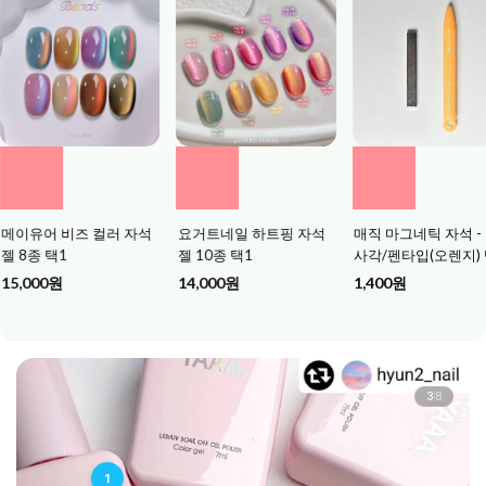
석
요거트네일 하트핑 자석
매직 마그네틱 자석 - 직
베씨 자석젤(MG)
젤 10종 택1
사각/펜타입(오렌지) 택1
9,800원
14,000원
1,400원
3
8
1