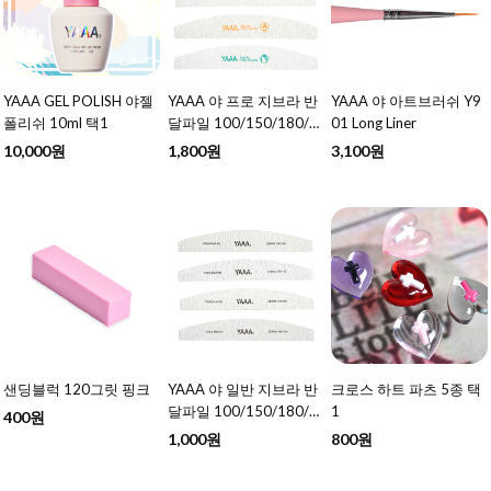
YAAA GEL POLISH 야젤
YAAA 야 프로 지브라 반
YAAA 야 아트브러쉬 Y9
폴리쉬 10ml 택1
달파일 100/150/180/2
01 Long Liner
40 택1
10,000원
1,800원
3,100원
샌딩블럭 120그릿 핑크
YAAA 야 일반 지브라 반
크로스 하트 파츠 5종 택
달파일 100/150/180/2
1
400원
40 택1
1,000원
800원