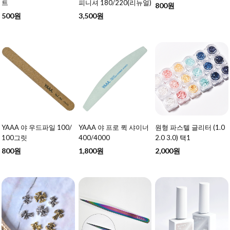
트
피니셔 180/220(리뉴얼)
800원
500원
3,500원
YAAA 야 우드파일 100/
YAAA 야 프로 퀵 샤이너
원형 파스텔 글리터 (1.0
100그릿
400/4000
2.0 3.0) 택1
800원
1,800원
2,000원