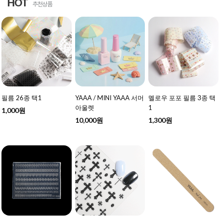
HOT
추천상품
필름 26종 택1
YAAA / MINI YAAA 서머
멜로우 포포 필름 3종 택
아울렛
1
1,000원
10,000원
1,300원