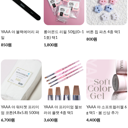
YAAA 야 블랙에머리 파
롱아몬드 리필 50팁(0~1
버튼 칩 파츠 4종 택1
일
1호) 택1
800원
850원
1,800원
YAAA 야 워터젯 프리미
YAAA 야 프리미엄 젤브
YAAA 야 소프트컬러젤 6
엄 코튼(4.8x5.8) 500매
러쉬 플랫 4종 택1
g 택1 - 봄 신상 추가
6,700원
3,600원
4,400원