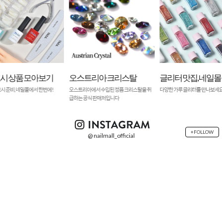
시 상품 모아보기
오스트리아 크리스탈
글리터 맛집, 네일몰
시 준비, 네일몰에서 한번에!
오스트리아에서 수입된 정품 크리스탈을 취
다양한 가루 글리터를 만나보세요
급하는 공식 판매처입니다
+FOLLOW
@ nailmall_official