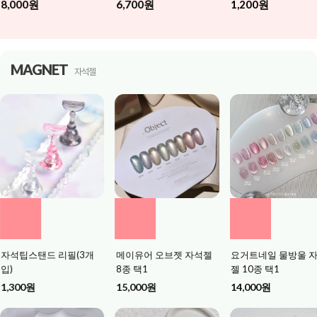
6,700원
1,200원
9,000원
MAGNET
자석젤
메이유어 오브젯 자석젤
요거트네일 물방울 자석
매직 마그네틱 자석
8종 택1
젤 10종 택1
리지날/ 원통(1*3
볼 택1
15,000원
14,000원
2,000원