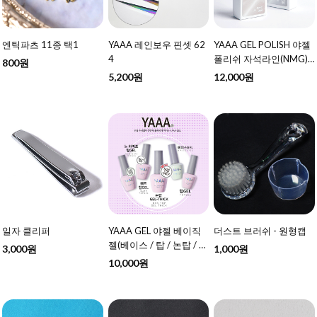
엔틱파츠 11종 택1
YAAA 레인보우 핀셋 62
YAAA GEL POLISH 야젤
4
폴리쉬 자석라인(NMG)
800원
10ml 57종 택1 - 여름 신
5,200원
12,000원
상 추가
일자 클리퍼
YAAA GEL 야젤 베이직
더스트 브러쉬 - 원형캡
젤(베이스 / 탑 / 논탑 / 매
3,000원
1,000원
트탑 / 논탑THICK ) 10ml
10,000원
택1