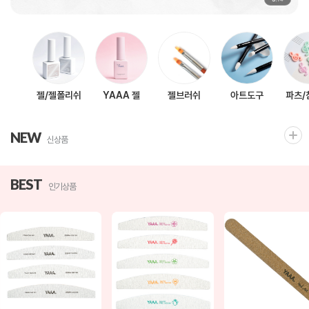
젤/젤폴리쉬
YAAA 젤
젤브러쉬
아트도구
파츠/
NEW
신상품
BEST
인기상품