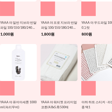
YAAA 야 프로 지브라 반달
YAAA 야 우드파일 100/10
MINI YAAA GEL POLI
파일 100/150/180/240 택
0그릿
니야젤폴리쉬 7ml 택1 
1
름 신상 추가
1,800원
800원
4,500원
YAAA 야 워터젯 프리미엄
아하 하트 스티커 - 라인 5
더젤 샵 팔레트(YM) 1
코튼(4.8x5.8) 500매
종 택1
택1