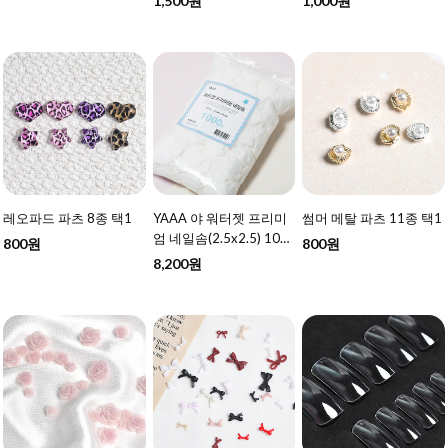
1,500원
1,000원
레오파드 파츠 8종 택1
YAAA 야 워터젯 프리미
썸머 메탈 파츠 11종 택1
엄 네일솜(2.5x2.5) 100
800원
800원
0매
8,200원