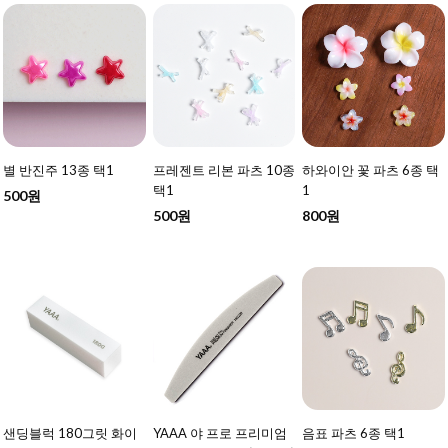
별 반진주 13종 택1
프레젠트 리본 파츠 10종
하와이안 꽃 파츠 6종 택
택1
1
500원
500원
800원
샌딩블럭 180그릿 화이
YAAA 야 프로 프리미엄
음표 파츠 6종 택1