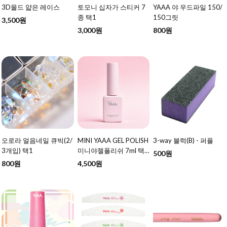
3D몰드 얇은 레이스
토모니 십자가 스티커 7
YAAA 야 우드파일 150/
종 택1
150그릿
3,500원
3,000원
800원
오로라 얼음네일 큐빅(2/
MINI YAAA GEL POLISH
3-way 블럭(B) - 퍼플
3개입) 택1
미니야젤폴리쉬 7ml 택1
500원
- 여름 신상 추가
800원
4,500원