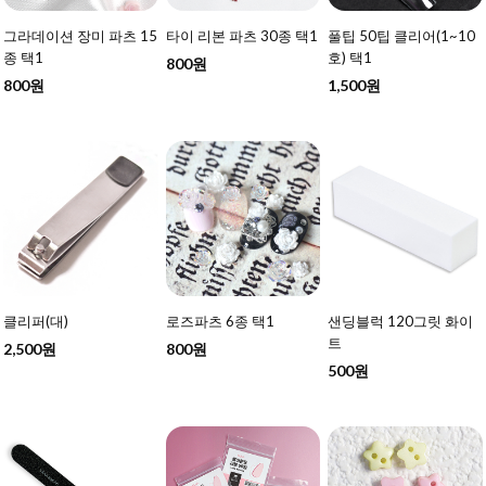
그라데이션 장미 파츠 15
타이 리본 파츠 30종 택1
풀팁 50팁 클리어(1~10
종 택1
호) 택1
800원
800원
1,500원
클리퍼(대)
로즈파츠 6종 택1
샌딩블럭 120그릿 화이
트
2,500원
800원
500원