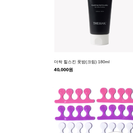
더싹 힐스킨 풋밤(크림) 180ml
40,000원