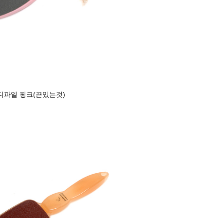
패디파일 핑크(끈있는것)