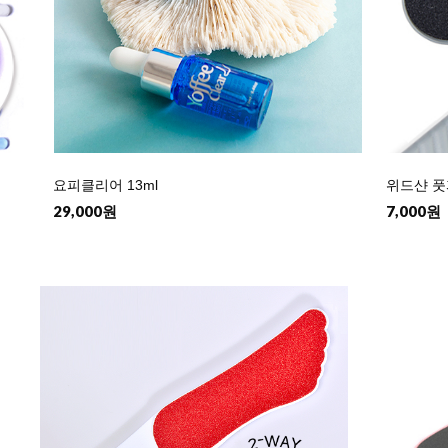
요피클리어 13ml
위드샨 풋
29,000원
7,000원