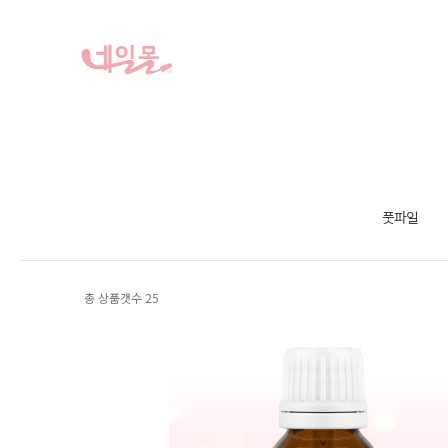
풋파일
총 상품갯수
25