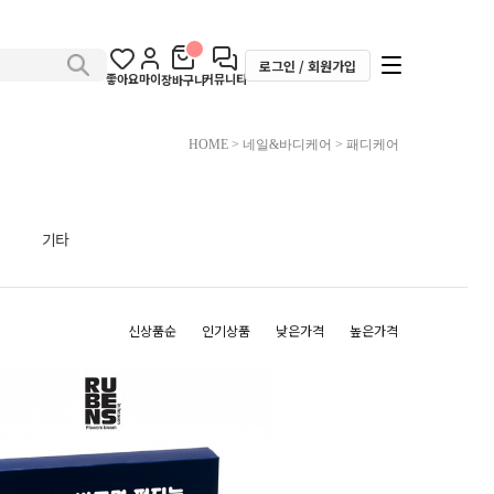
로그인 / 회원가입
좋아요
마이
커뮤니티
장바구니
HOME
>
네일&바디케어
>
패디케어
기타
신상품순
인기상품
낮은가격
높은가격