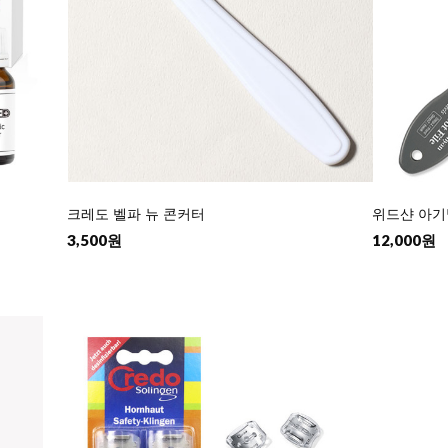
어
크레도 벨파 뉴 콘커터
위드샨 아기발 파
3,500원
12,000원