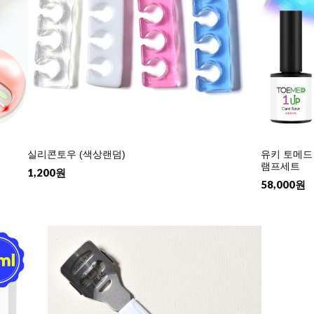
실리콘토우 (색상랜덤)
유키 토메드
램프세트
1,200원
58,000원