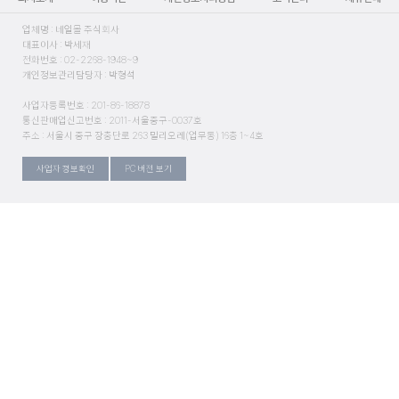
업체명 : 네일몰 주식회사
대표이사 : 박세재
전화번호 : 02-2268-1948~9
개인정보관리담당자 : 박형석
사업자등록번호 : 201-86-18878
통신판매업신고번호 : 2011-서울중구-0037호
주소 : 서울시 중구 장충단로 263 밀리오레(업무동) 16층 1~4호
사업자 정보확인
PC 버전 보기