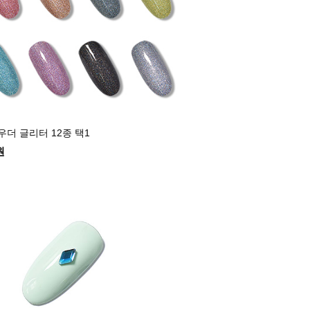
파우더 글리터 12종 택1
원