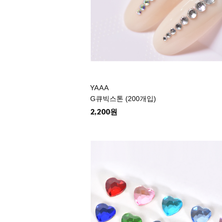
YAAA
G큐빅스톤 (200개입)
2,200원