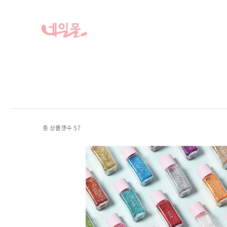
총 상품갯수
57