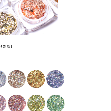
6종 택1