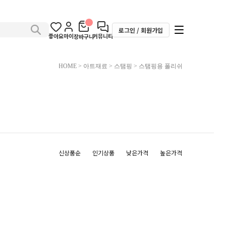
로그인 / 회원가입
좋아요
마이
커뮤니티
장바구니
HOME
>
아트재료
>
스탬핑
>
스탬핑용 폴리쉬
신상품순
인기상품
낮은가격
높은가격