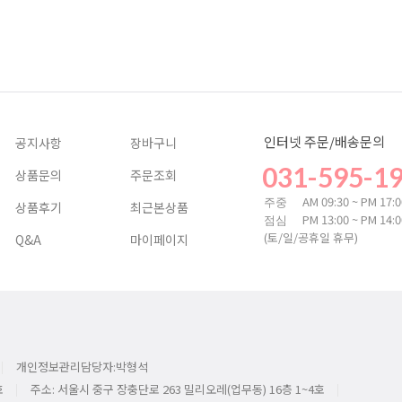
인터넷 주문/배송문의
공지사항
장바구니
031-595-1
상품문의
주문조회
AM 09:30 ~ PM 17:
주중
상품후기
최근본상품
PM 13:00 ~ PM 14:
점심
(토/일/공휴일 휴무)
Q&A
마이페이지
개인정보관리담당자:박형석
호
주소: 서울시 중구 장충단로 263 밀리오레(업무동) 16층 1~4호