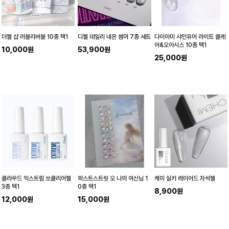
더젤 샵 러블리버블 10종 택1
디젤 데일리 네온 썸머 7종 세트
다이아미 샤인유어 라이트 클레
어&오아시스 10종 택1
10,000원
53,900원
25,000원
클라우드 익스트림 쏘클리어젤
퍼스트스트릿 오 나의 여신님 1
케미 실키 레이어드 자석젤
3종 택1
0종 택1
8,900원
12,000원
15,000원