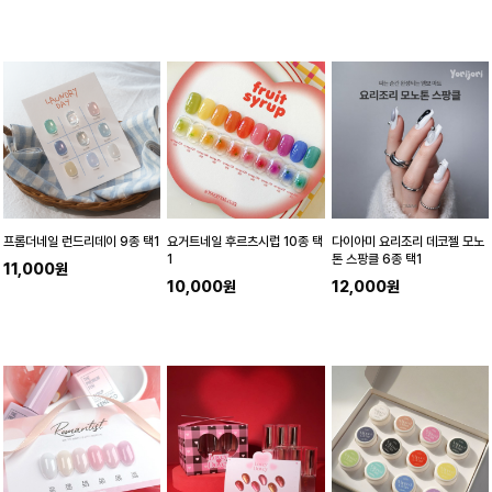
프롬더네일 런드리데이 9종 택1
요거트네일 후르츠시럽 10종 택
다이아미 요리조리 데코젤 모노
1
톤 스팡클 6종 택1
11,000원
10,000원
12,000원