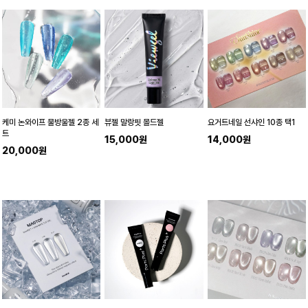
케미 논와이프 물방울젤 2종 세
뷰젤 말랑핏 몰드젤
요거트네일 선샤인 10종 택1
트
15,000원
14,000원
20,000원