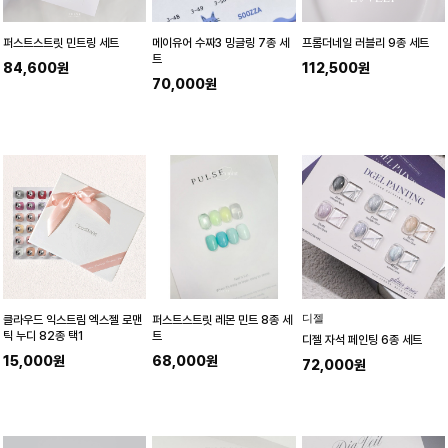
퍼스트스트릿 민트링 세트
메이유어 수짜3 밍글링 7종 세
프롬더네일 러블리 9종 세트
트
84,600원
112,500원
70,000원
디젤
클라우드 익스트림 엑스젤 로맨
퍼스트스트릿 레몬 민트 8종 세
틱 누디 82종 택1
트
디젤 자석 페인팅 6종 세트
15,000원
68,000원
72,000원