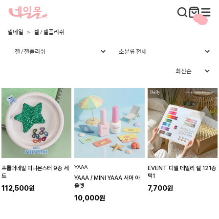
젤네일
젤 / 젤폴리쉬
YAAA
프롬더네일 미니몬스터 9종 세
EVENT 디젤 데일리 젤 121종
트
택1
YAAA / MINI YAAA 서머 아
울렛
112,500원
7,700원
10,000원