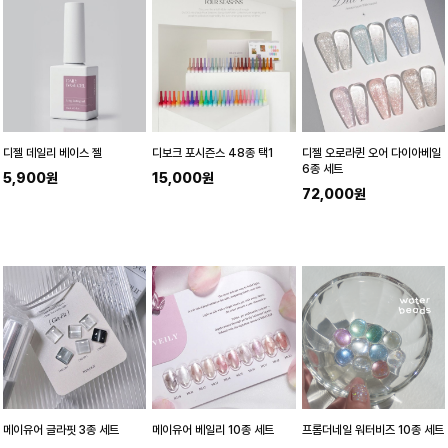
디젤 데일리 베이스 젤
디보크 포시즌스 48종 택1
디젤 오로라퀸 오어 다이아베일
6종 세트
5,900원
15,000원
72,000원
메이유어 글라핏 3종 세트
메이유어 베일리 10종 세트
프롬더네일 워터비즈 10종 세트