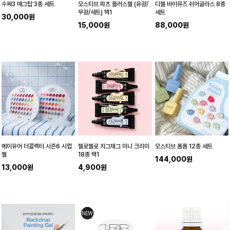
수짜3 매그탑 3종 세트
모스티브 파츠 플러스젤 (유광/
디젤 바이뮤즈 쉬어글라스 8종
무광/세트) 택1
세트
30,000원
15,000원
88,000원
메이유어 더콜렉터 시즌6 시럽
젤로젤로 지그재그 미니 크리미
모스티브 폼폼 12종 세트
젤
18종 택1
144,000원
13,000원
4,900원