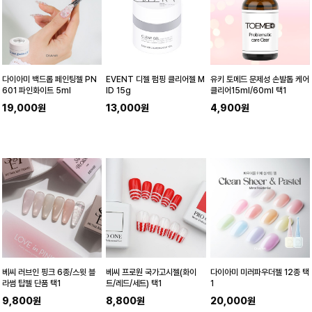
다이아미 백드롭 페인팅젤 PN
EVENT 디젤 펌핑 클리어젤 M
유키 토메드 문제성 손발톱 케어
601 파인화이트 5ml
ID 15g
클리어15ml/60ml 택1
19,000원
13,000원
4,900원
베씨 러브인 핑크 6종/스윗 블
베씨 프로원 국가고시젤(화이
다이아미 미러파우더젤 12종 택
라썸 탑젤 단품 택1
트/레드/세트) 택1
1
9,800원
8,800원
20,000원